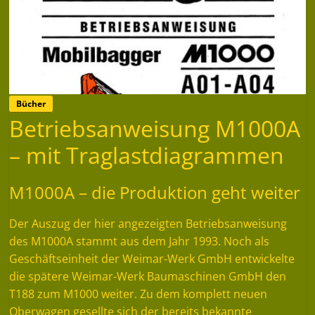
Bücher
Betriebsanweisung M1000A
– mit Traglastdiagrammen
M1000A – die Produktion geht weiter
Der Auszug der hier angezeigten Betriebsanweisung
des M1000A stammt aus dem Jahr 1993. Noch als
Geschäftseinheit der Weimar-Werk GmbH entwickelte
die spätere Weimar-Werk Baumaschinen GmbH den
T188 zum M1000 weiter. Zu dem komplett neuen
Oberwagen gesellte sich der bereits bekannte