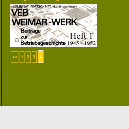
4
<<
1
2
3