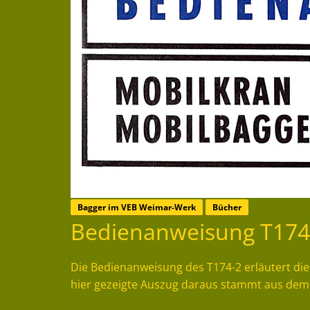
Bagger im VEB Weimar-Werk
Bücher
Bedienanweisung T174
Die Bedienanweisung des T174-2 erläutert di
hier gezeigte Auszug daraus stammt aus dem 