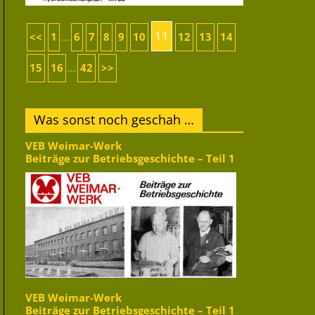
11
<<
1
6
7
8
9
10
12
13
14
...
15
16
42
>>
...
Was sonst noch geschah …
VEB Weimar-Werk
Beiträge zur Betriebsgeschichte – Teil 1
VEB Weimar-Werk
Beiträge zur Betriebsgeschichte – Teil 1