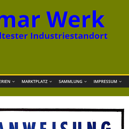
mar Werk
tester Industriestandort
ERIEN
MARKTPLATZ
SAMMLUNG
IMPRESSUM