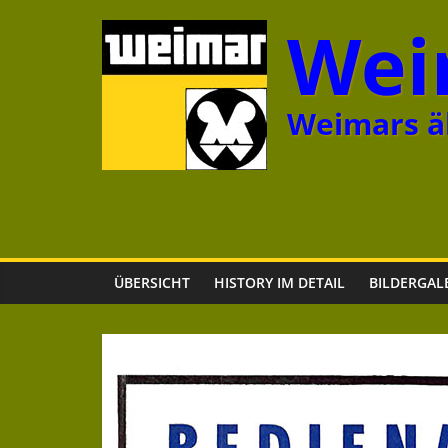
Zum
Wei
Inhalt
springen
Weimars äl
ÜBERSICHT
HISTORY IM DETAIL
BILDERGAL