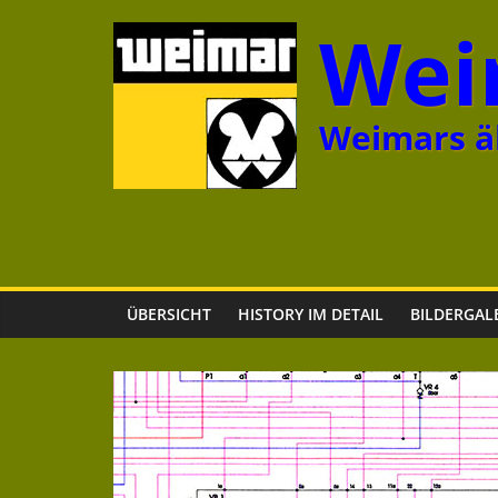
Zum
Wei
Inhalt
springen
Weimars äl
ÜBERSICHT
HISTORY IM DETAIL
BILDERGAL