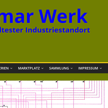
mar Werk
tester Industriestandort
ERIEN
MARKTPLATZ
SAMMLUNG
IMPRESSUM