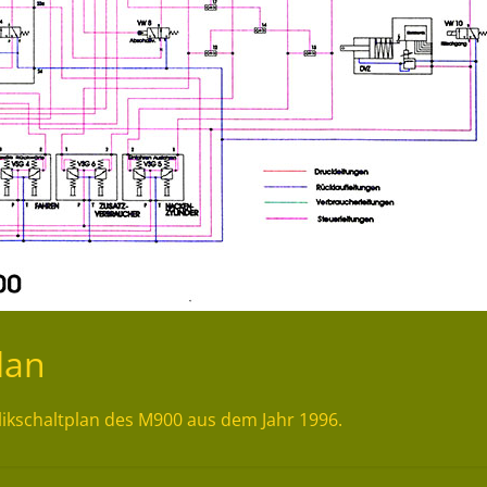
lan
likschaltplan des M900 aus dem Jahr 1996.