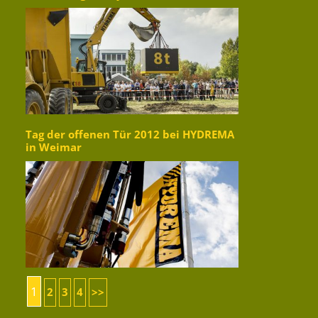
Tag der offenen Tür 2012 bei HYDREMA
in Weimar
1
2
3
4
>>