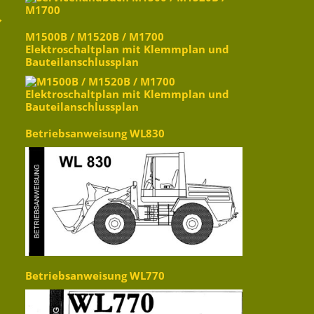
→
M1500B / M1520B / M1700
Elektroschaltplan mit Klemmplan und
Bauteilanschlussplan
Betriebsanweisung WL830
Betriebsanweisung WL770