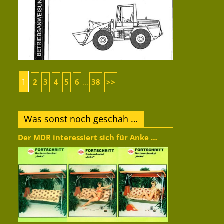
1
2
3
4
5
6
38
>>
...
Was sonst noch geschah …
Der MDR interessiert sich für Anke …