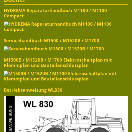
HYDREMA Reparaturhandbuch M1100 / M1100
Compact
Servicehandbuch M1500 / M1520B / M1700
M1500B / M1520B / M1700 Elektroschaltplan mit
Klemmplan und Bauteilanschlussplan
Betriebsanweisung WL830