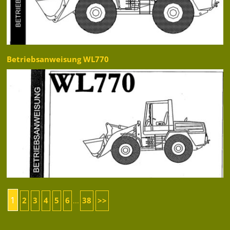
Betriebsanweisung WL770
1
2
3
4
5
6
38
>>
...