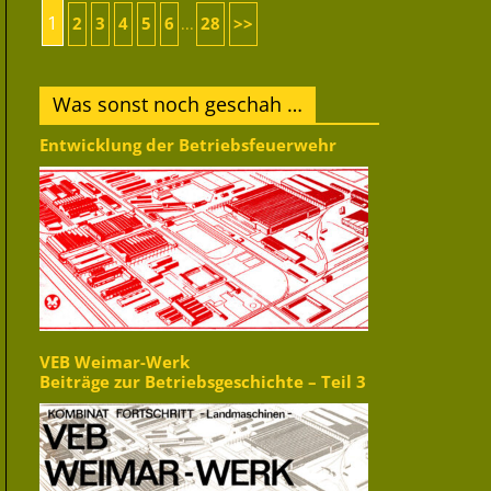
1
2
3
4
5
6
28
>>
...
Was sonst noch geschah …
Entwicklung der Betriebsfeuerwehr
VEB Weimar-Werk
Beiträge zur Betriebsgeschichte – Teil 3