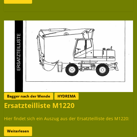
Bagger nach der Wende
HYDREMA
Ersatzteilliste M1220
Hier findet sich ein Auszug aus der Ersatzteilliste des M1220:
Weiterlesen