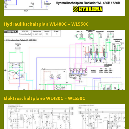
Hydraulikschaltplan WL480C – WL550C
Elektroschaltpläne WL480C – WL550C