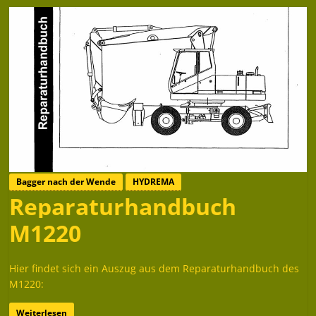
Bagger nach der Wende
HYDREMA
Reparaturhandbuch
M1220
Hier findet sich ein Auszug aus dem Reparaturhandbuch des
M1220:
Weiterlesen