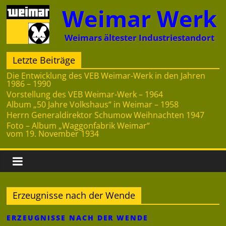
Zum
Weimar Werk
Inhalt
springen
Weimars ältester Industriestandort
Letzte Beiträge
Die Entwicklung des VEB Weimar-Werk in den Jahren
1986 – 1990
Vorstellung des VEB Weimar-Werk – 1964
Album „50 Jahre Volkshaus“ in Weimar – 1958
Herrn Generaldirektor Schumow Weihnachten 1947
Foto – Album „Waggonfabrik Weimar“
vom 19. November 1934
Erzeugnisse nach der Wende
ERZEUGNISSE NACH DER WENDE