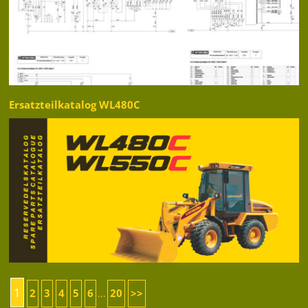
Ersatzteilkatalog WL480C
1
2
3
4
5
6
20
>>
...