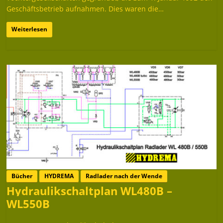
Geschäftsbetrieb aufnahmen. Dies waren die…
Weiterlesen
Bücher
HYDREMA
Radlader nach der Wende
Hydraulikschaltplan WL480B –
WL550B