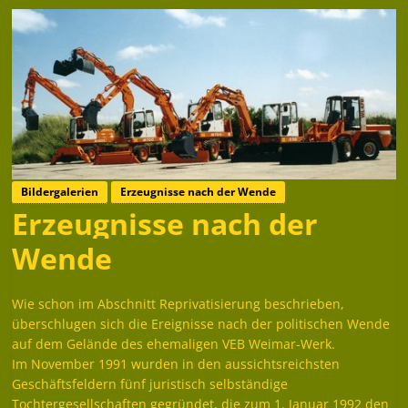
Bildergalerien
Erzeugnisse nach der Wende
Erzeugnisse nach der
Wende
Wie schon im Abschnitt Reprivatisierung beschrieben,
überschlugen sich die Ereignisse nach der politischen Wende
auf dem Gelände des ehemaligen VEB Weimar-Werk.
Im November 1991 wurden in den aussichtsreichsten
Geschäftsfeldern fünf juristisch selbständige
Tochtergesellschaften gegründet, die zum 1. Januar 1992 den