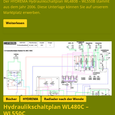
Der HYDREMA Hydraulikschaltplan WL480B – WL550B stammt
aus dem Jahr 2006. Diese Unterlage können Sie auf unserem
Marktplatz erwerben.
Weiterlesen
Bücher
HYDREMA
Radlader nach der Wende
Hydraulikschaltplan WL480C –
WL550C