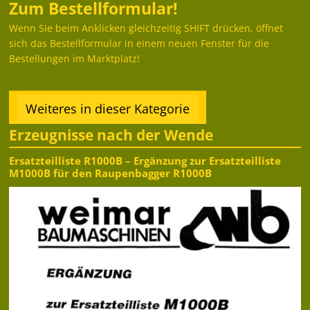
Zum Bestellformular!
Wenn Sie beim Anklicken gleichzeitig SHIFT drücken, öffnet
sich das Bestellformular in einem neuen Fenster für die
Bestellungen im Marktplatz!
Weiteres in dieser Kategorie
Erzeugnisse nach der Wende
Ersatzteilliste R1000B – Ergänzung zur Ersatzteilliste
M1000B für den Raupenbagger R1000B