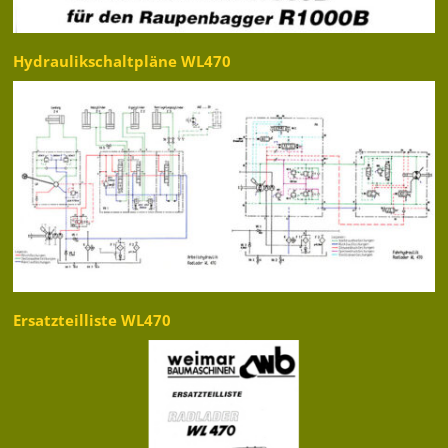
Hydraulikschaltpläne WL470
Ersatzteilliste WL470