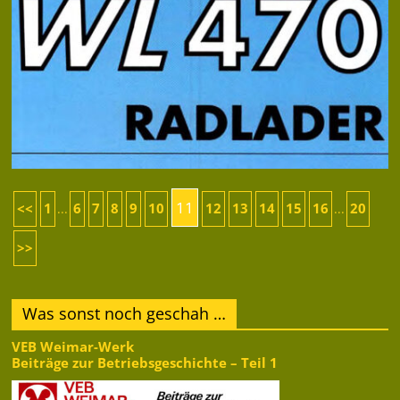
11
<<
1
6
7
8
9
10
12
13
14
15
16
20
...
...
>>
Was sonst noch geschah …
VEB Weimar-Werk
Beiträge zur Betriebsgeschichte – Teil 1