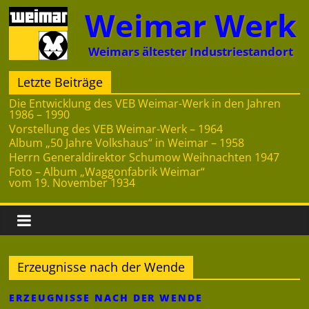
Zum
Weimar Werk
Inhalt
springen
Weimars ältester Industriestandort
Letzte Beiträge
Die Entwicklung des VEB Weimar-Werk in den Jahren
1986 – 1990
Vorstellung des VEB Weimar-Werk – 1964
Album „50 Jahre Volkshaus“ in Weimar – 1958
Herrn Generaldirektor Schumow Weihnachten 1947
Foto – Album „Waggonfabrik Weimar“
vom 19. November 1934
Erzeugnisse nach der Wende
ERZEUGNISSE NACH DER WENDE