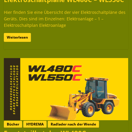
Hier finden Sie eine Übersicht der vier Elektroschaltpläne des
Geräts. Dies sind im Einzelnen: Elektroanlage – 1 –
Elektroschaltplan Elektroanlage
Weiterlesen
Bücher
HYDREMA
Radlader nach der Wende