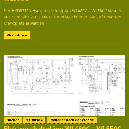
Der HYDREMA Hydraulikschaltplan WL480C – WL550C stammt
aus dem Jahr 2006. Diese Unterlage können Sie auf unserem
Marktplatz erwerben.
Weiterlesen
Bücher
HYDREMA
Radlader nach der Wende
Elektroschaltpläne WL480C – WL550C