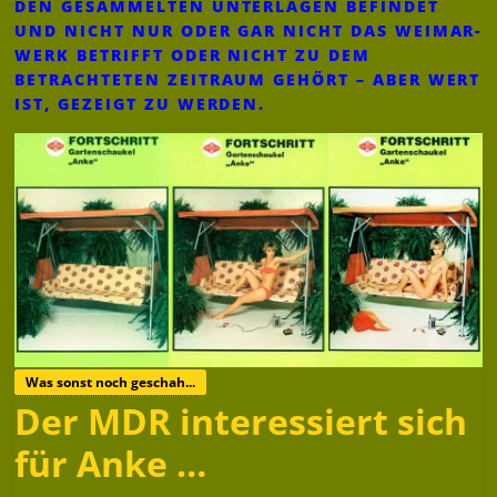
DEN GESAMMELTEN UNTERLAGEN BEFINDET
UND NICHT NUR ODER GAR NICHT DAS WEIMAR-
WERK BETRIFFT ODER NICHT ZU DEM
BETRACHTETEN ZEITRAUM GEHÖRT – ABER WERT
IST, GEZEIGT ZU WERDEN.
Was sonst noch geschah...
Der MDR interessiert sich
für Anke …