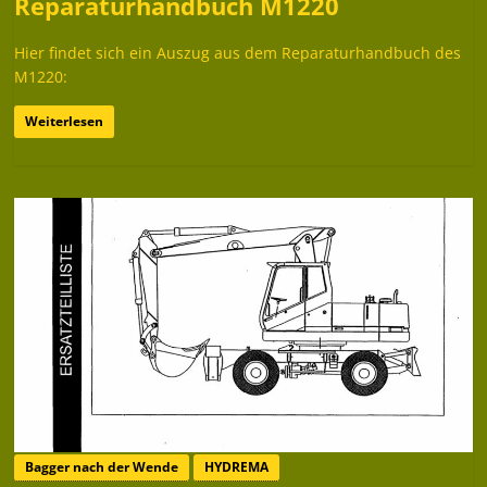
Reparaturhandbuch M1220
Hier findet sich ein Auszug aus dem Reparaturhandbuch des
M1220:
Weiterlesen
Bagger nach der Wende
HYDREMA