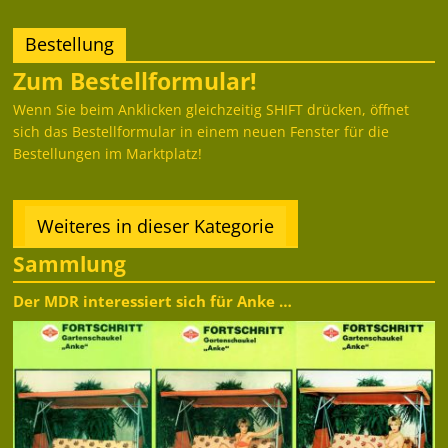
Bestellung
Zum Bestellformular!
Wenn Sie beim Anklicken gleichzeitig SHIFT drücken, öffnet
sich das Bestellformular in einem neuen Fenster für die
Bestellungen im Marktplatz!
Weiteres in dieser Kategorie
Sammlung
Der MDR interessiert sich für Anke …