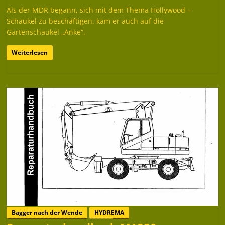
Als der MDR begann, sich mit dem Thema Hollywood –
Schaukel zu beschäftigen, kam er auch auf die
Gartenschaukel „Anke“.
Weiterlesen
Bagger nach der Wende
HYDREMA