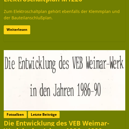
Zum Elektroschaltplan gehört ebenfalls der Klemmplan und
der Bauteilanschlußplan.
Weiterlesen
Fotoalben
Letzte Beiträge
Die Entwicklung des VEB Weimar-