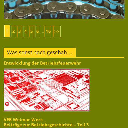
1
2
3
4
5
6
16
>>
...
Was sonst noch geschah …
Entwicklung der Betriebsfeuerwehr
VEB Weimar-Werk
Beiträge zur Betriebsgeschichte – Teil 3