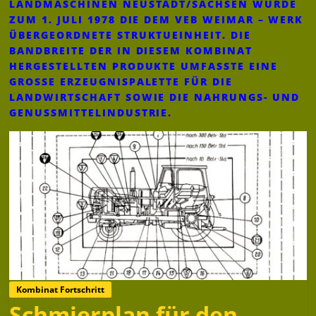
LANDMASCHINEN NEUSTADT/SACHSEN WURDE
ZUM 1. JULI 1978 DIE DEM VEB WEIMAR – WERK
ÜBERGEORDNETE STRUKTUEINHEIT. DIE
BANDBREITE DER IN DIESEM KOMBINAT
HERGESTELLTEN PRODUKTE UMFASSTE EINE
GROSSE ERZEUGNISPALETTE FÜR DIE L
ANDWIRTSCHAFT SOWIE DIE NAHRUNGS- UND G
ENUSSMITTELINDUSTRIE.
Kombinat Fortschritt
Schmierplan für den