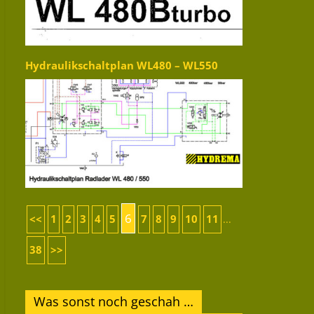
Hydraulikschaltplan WL480 – WL550
6
<<
1
2
3
4
5
7
8
9
10
11
...
38
>>
Was sonst noch geschah …