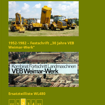
1952-1982 – Festschrift „30 Jahre VEB
Weimar-Werk“
Ersatzteilliste WL480
2
<<
1
3
4
>>