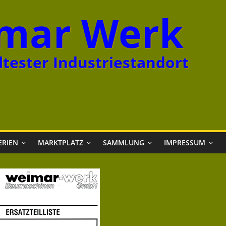
mar Werk
tester Industriestandort
ERIEN
MARKTPLATZ
SAMMLUNG
IMPRESSUM