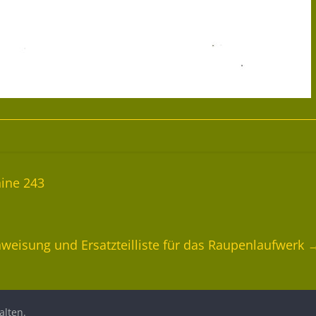
ine 243
weisung und Ersatzteilliste für das Raupenlaufwerk
alten.