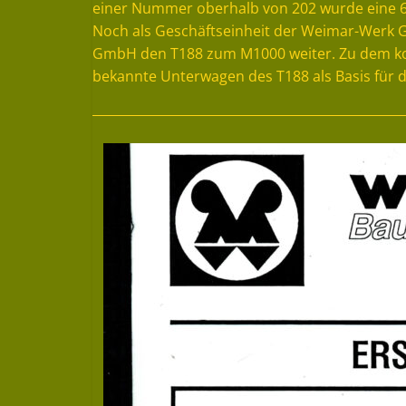
einer Nummer oberhalb von 202 wurde eine 68 
Noch als Geschäftseinheit der Weimar-Werk
GmbH den T188 zum M1000 weiter. Zu dem kom
bekannte Unterwagen des T188 als Basis für 