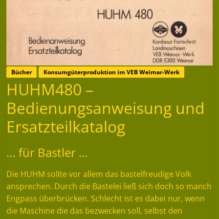
Bücher
Konsumgüterproduktion im VEB Weimar-Werk
HUHM480 –
Bedienungsanweisung und
Ersatzteilkatalog
… für Bastler …
Die HUHM sollte vor allem das bastelfreudige Volk
ansprechen. Durch die Bastelei ließ sich doch so manch
Engpass überbrücken. Schlecht ist es dabei nur, wenn
die Maschine die das bezwecken soll, selbst den