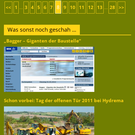
8
<<
1
3
4
5
6
7
9
10
11
12
13
28
>>
...
...
Was sonst noch geschah …
„Bagger – Giganten der Baustelle“
Schon vorbei: Tag der offenen Tür 2011 bei Hydrema