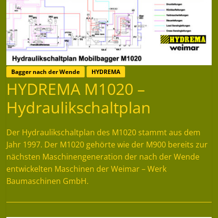
Bagger nach der Wende
HYDREMA
HYDREMA M1020 –
Hydraulikschaltplan
Der Hydraulikschaltplan des M1020 stammt aus dem
Jahr 1997. Der M1020 gehörte wie der M900 bereits zur
nächsten Maschinengeneration der nach der Wende
entwickelten Maschinen der Weimar – Werk
Baumaschinen GmbH.