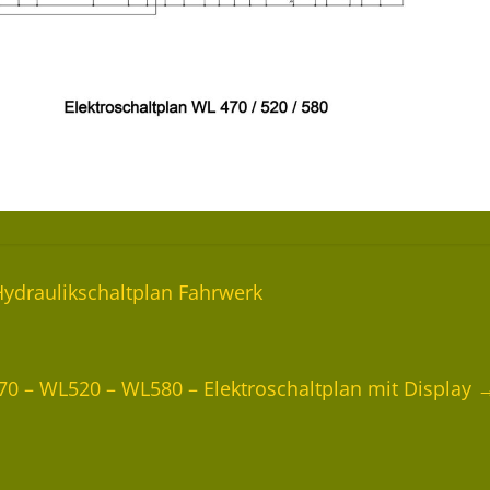
draulikschaltplan Fahrwerk
 – WL520 – WL580 – Elektroschaltplan mit Display