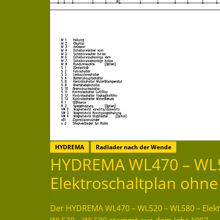
HYDREMA
Radlader nach der Wende
HYDREMA WL470 – WL5
Elektroschaltplan ohne
Der HYDREMA WL470 – WL520 – WL580 – Elektr