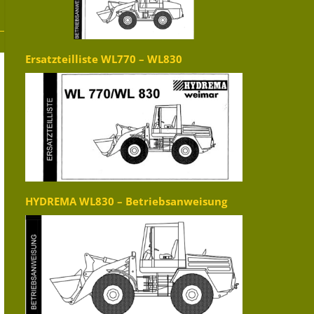
Ersatzteilliste WL770 – WL830
HYDREMA WL830 – Betriebsanweisung