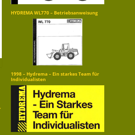
HYDREMA WL770 – Betriebsanweisung
1998 – Hydrema – Ein starkes Team für
Individualisten
→