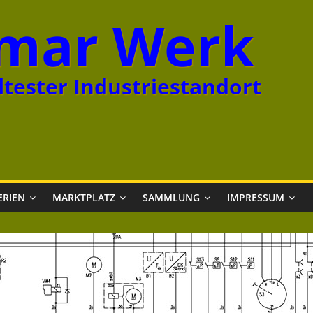
mar Werk
tester Industriestandort
ERIEN
MARKTPLATZ
SAMMLUNG
IMPRESSUM