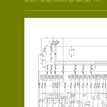
WL520 – WL580 stammt aus dem Jahr 1997.