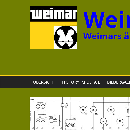
Zum
Wei
Inhalt
springen
Weimars äl
ÜBERSICHT
HISTORY IM DETAIL
BILDERGAL