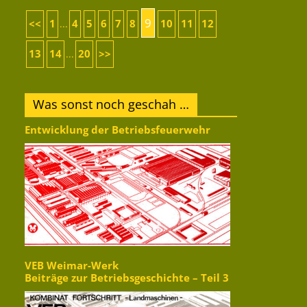
9
<<
1
4
5
6
7
8
10
11
12
...
13
14
20
>>
...
Was sonst noch geschah …
Entwicklung der Betriebsfeuerwehr
VEB Weimar-Werk
Beiträge zur Betriebsgeschichte – Teil 3