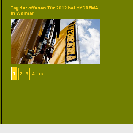
Tag der offenen Tür 2012 bei HYDREMA
in Weimar
1
2
3
4
>>