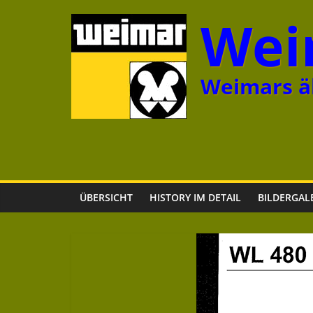
Zum
Wei
Inhalt
springen
Weimars äl
ÜBERSICHT
HISTORY IM DETAIL
BILDERGAL