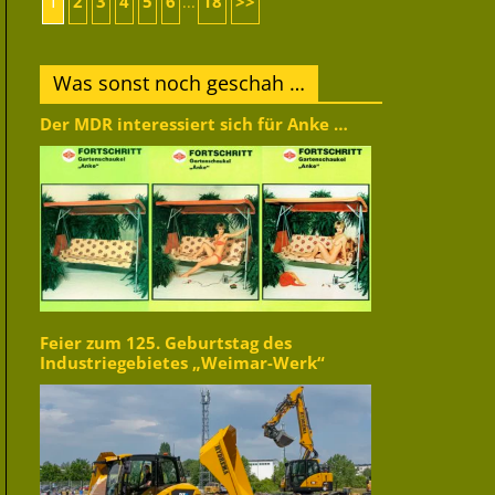
1
2
3
4
5
6
18
>>
...
Was sonst noch geschah …
Der MDR interessiert sich für Anke …
Feier zum 125. Geburtstag des
Industriegebietes „Weimar-Werk“