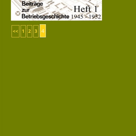
4
<<
1
2
3