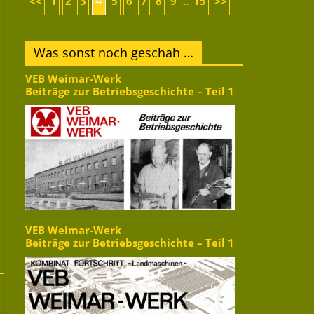
4
<<
1
2
3
5
6
7
8
9
15
>>
...
Was sonst noch geschah …
VEB Weimar-Werk
Beiträge zur Betriebsgeschichte – Teil 1
VEB Weimar-Werk
Beiträge zur Betriebsgeschichte – Teil 1