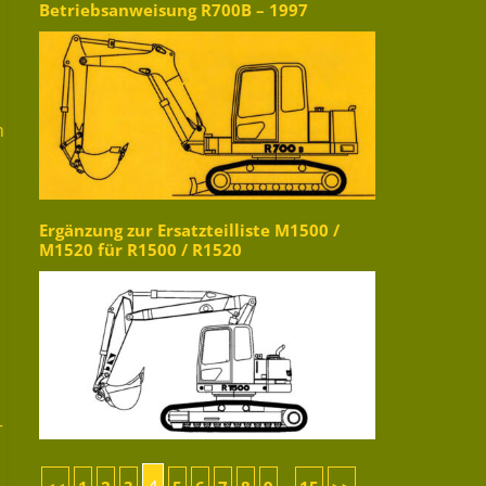
Betriebsanweisung R700B – 1997
n
n
Ergänzung zur Ersatzteilliste M1500 /
M1520 für R1500 / R1520
r