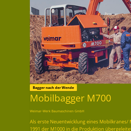
Bagger nach der Wende
Mobilbagger M700
Weimar-Werk Baumaschinen GmbH
Als erste Neuentwicklung eines Mobilkranes/
1991 der M1000 in die Produktion übergeleite