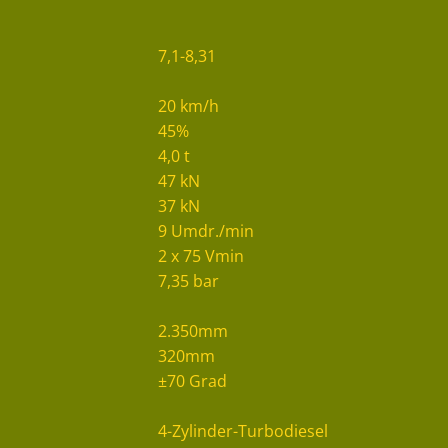
7,1-8,31
20 km/h
45%
4,0 t
47 kN
37 kN
9 Umdr./min
2 x 75 Vmin
7,35 bar
2.350mm
320mm
±70 Grad
4-Zylinder-Turbodiesel