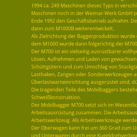
1994 ca. 249 Maschinen dieses Typs in versch
Maschinen noch in der Weimar-Werk GmbH p
Ende 1992 den Geschäftsbetrieb aufnahm. De
dann zum M1000B weiterentwickelt.
Als Zielrichtung der Baggerproduktion wurde 
dem M1000 wurde dann folgerichtig der M700 e
Der M700 ist ein vielseitig ausrüstbarer vollh
Lösen, Aufnehmen und Laden von gewachsene
Schüttgütern und zum Umschlag von Stückgütern
Lasthaken, Zangen oder Sonderwerkzeugen aus
Überlastwarneinrichtung ausgerüstet sind, d
Die tragenden Teile des Mobilbaggers bestehe
Schweißkonstruktion.
Der Mobilbagger M700 setzt sich im Wesent
Arbeitsausrüstung zusammen. Die Arbeitsausrü
Arbeitswerkzeug. Als Arbeitswerkzeuge werden
Der Oberwagen kann frei um 360 Grad zum U
und Unterwagen durch eine Kugeldrehverbind