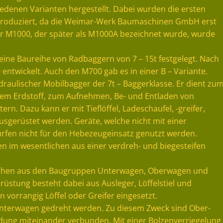
iedenen Varianten hergestellt. Dabei wurden die ersten
roduziert, da die Weimar-Werk Baumaschinen GmbH erst
r M1000, der später als M1000A bezeichnet wurde, wurde
eine Baureihe von Radbaggern von 7 – 15t festgelegt. Nach
ntwickelt. Auch den M700 gab es in einer B – Variante.
ydraulischer Mobilbagger der 7t – Baggerklasse. Er dient zu
m Erdstoff, zum Aufnehmen, Be- und Entladen von
. Dazu kann er mit Tieflöffel, Ladeschaufel, -greifer,
gerüstet werden. Geräte, welche nicht mit einer
ürfen nicht für den Hebezeugeinsatz genutzt werden.
n im wesentlichen aus einer verdreh- und biegesteifen
lichen aus den Baugruppen Unterwagen, Oberwagen und
stung besteht dabei aus Ausleger, Löffelstiel und
 vorrangig Löffel oder Greifer eingesetzt.
nterwagen gedreht werden. Zu diesem Zweck sind Ober-
ung miteinander verbunden. Mit einer Bolzenverriegelung