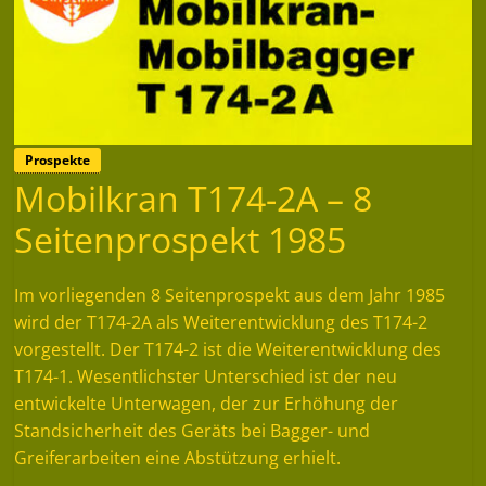
Prospekte
Mobilkran T174-2A – 8
Seitenprospekt 1985
Im vorliegenden 8 Seitenprospekt aus dem Jahr 1985
wird der T174-2A als Weiterentwicklung des T174-2
vorgestellt. Der T174-2 ist die Weiterentwicklung des
T174-1. Wesentlichster Unterschied ist der neu
entwickelte Unterwagen, der zur Erhöhung der
Standsicherheit des Geräts bei Bagger- und
Greiferarbeiten eine Abstützung erhielt.