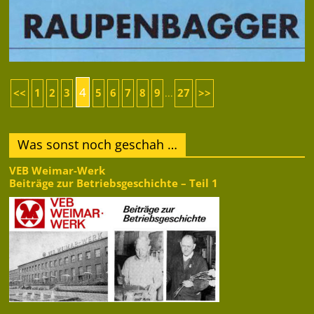
4
<<
1
2
3
5
6
7
8
9
27
>>
...
Was sonst noch geschah …
VEB Weimar-Werk
Beiträge zur Betriebsgeschichte – Teil 1