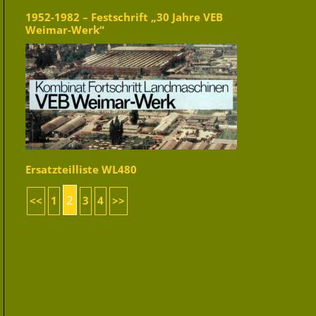
1952-1982 – Festschrift „30 Jahre VEB
Weimar-Werk“
Ersatzteilliste WL480
2
<<
1
3
4
>>