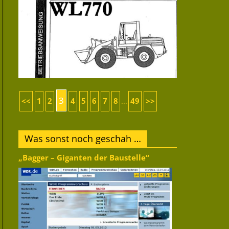
3
<<
1
2
4
5
6
7
8
49
>>
...
Was sonst noch geschah …
„Bagger – Giganten der Baustelle“