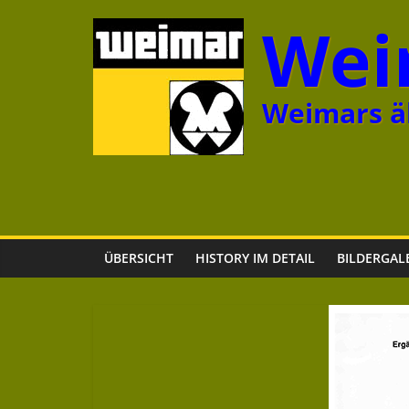
Zum
Wei
Inhalt
springen
Weimars äl
ÜBERSICHT
HISTORY IM DETAIL
BILDERGAL