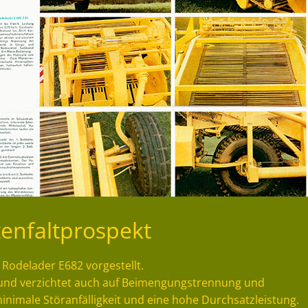
tenfaltprospekt
 Rodelader E682 vorgestellt.
und verzichtet auch auf Beimengungstrennung und
inimale Störanfälligkeit und eine hohe Durchsatzleistung.