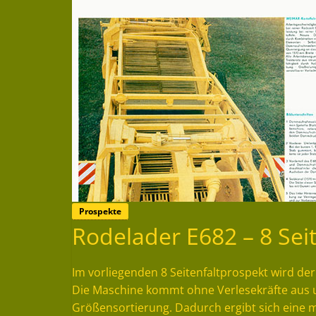
Prospekte
Rodelader E682 – 8 Sei
Im vorliegenden 8 Seitenfaltprospekt wird der
Die Maschine kommt ohne Verlesekräfte aus 
Größensortierung. Dadurch ergibt sich eine m