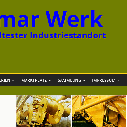
mar Werk
tester Industriestandort
ERIEN
MARKTPLATZ
SAMMLUNG
IMPRESSUM