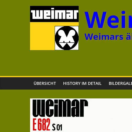
Zum
Wei
Inhalt
springen
Weimars äl
ÜBERSICHT
HISTORY IM DETAIL
BILDERGAL