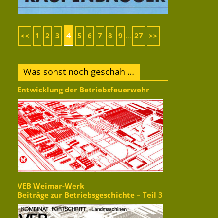
4
<<
1
2
3
5
6
7
8
9
27
>>
...
Was sonst noch geschah …
Entwicklung der Betriebsfeuerwehr
VEB Weimar-Werk
Beiträge zur Betriebsgeschichte – Teil 3