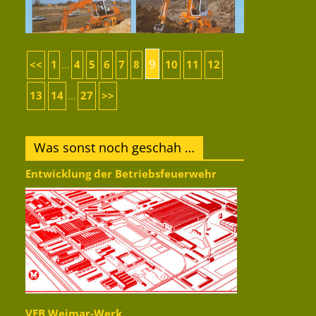
9
<<
1
4
5
6
7
8
10
11
12
...
13
14
27
>>
...
Was sonst noch geschah …
Entwicklung der Betriebsfeuerwehr
VEB Weimar-Werk