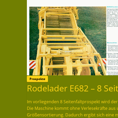
Prospekte
Rodelader E682 – 8 Sei
Im vorliegenden 8 Seitenfaltprospekt wird der
Die Maschine kommt ohne Verlesekräfte aus 
Größensortierung. Dadurch ergibt sich eine m