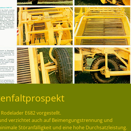
tenfaltprospekt
 Rodelader E682 vorgestellt.
und verzichtet auch auf Beimengungstrennung und
inimale Störanfälligkeit und eine hohe Durchsatzleistung.