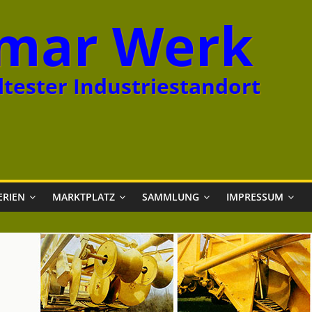
mar Werk
tester Industriestandort
ERIEN
MARKTPLATZ
SAMMLUNG
IMPRESSUM