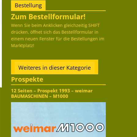
Bestellung
Zum Bestellformular!
Wenn Sie beim Anklicken gleichzeitig SHIFT
drücken, öffnet sich das Bestellformular in
einem neuen Fenster für die Bestellungen im
Marktplatz!
Weiteres in dieser Kategorie
Prospekte
12 Seiten – Prospekt 1993 – weimar
BAUMASCHINEN – M1000