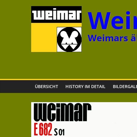
Zum
Wei
Inhalt
springen
Weimars äl
ÜBERSICHT
HISTORY IM DETAIL
BILDERGAL