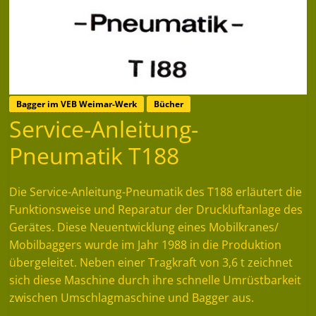
Bagger im VEB Weimar-Werk
Bücher
Service-Anleitung-
Pneumatik T188
Die Service-Anleitung-Pneumatik des T188 erläutert die
Funktionsweise und Reparatur der Druckluftanlage des
Gerätes. Diese Neuentwicklung eines Mobilkranes/
Mobilbaggers wurde im Jahr 1988 in die Produktion
übergeleitet. Neben einer Tragkraft von 3,6 t zeichnet
sich diese Maschine durch ihre schnelle Umrüstbarkeit
zwischen Umschlagmaschine und Bagger aus.