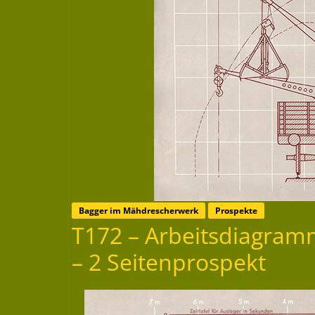
Bagger im Mähdrescherwerk
Prospekte
T172 – Arbeitsdiagram
– 2 Seitenprospekt