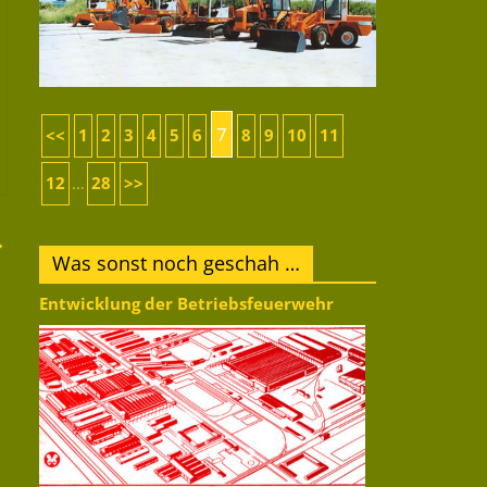
7
<<
1
2
3
4
5
6
8
9
10
11
12
28
>>
...
→
Was sonst noch geschah …
Entwicklung der Betriebsfeuerwehr