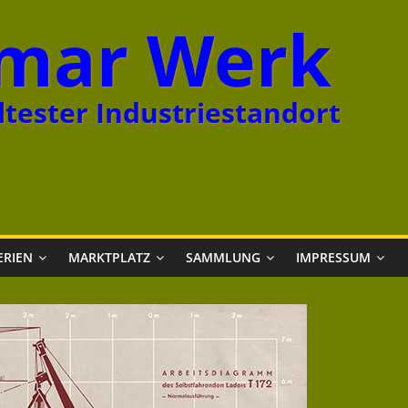
mar Werk
tester Industriestandort
ERIEN
MARKTPLATZ
SAMMLUNG
IMPRESSUM