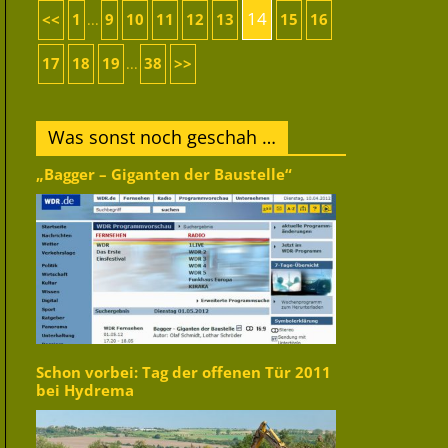
14
<<
1
9
10
11
12
13
15
16
...
17
18
19
38
>>
...
Was sonst noch geschah …
„Bagger – Giganten der Baustelle“
Schon vorbei: Tag der offenen Tür 2011
bei Hydrema