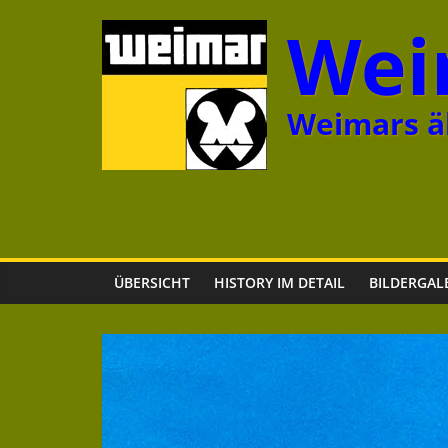
Zum
Wei
Inhalt
springen
Weimars äl
ÜBERSICHT
HISTORY IM DETAIL
BILDERGAL