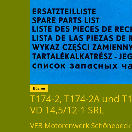
Bücher
T174-2, T174-2A und T17
VD 14,5/12-1 SRL
VEB Motorenwerk Schönebeck