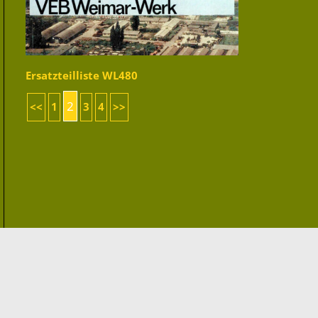
Ersatzteilliste WL480
2
<<
1
3
4
>>