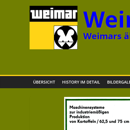
Zum
Wei
Inhalt
springen
Weimars äl
ÜBERSICHT
HISTORY IM DETAIL
BILDERGAL