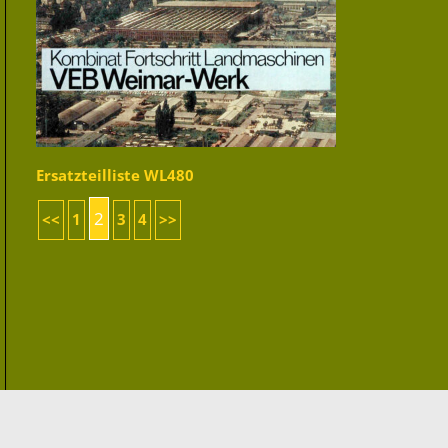
Ersatzteilliste WL480
2
<<
1
3
4
>>