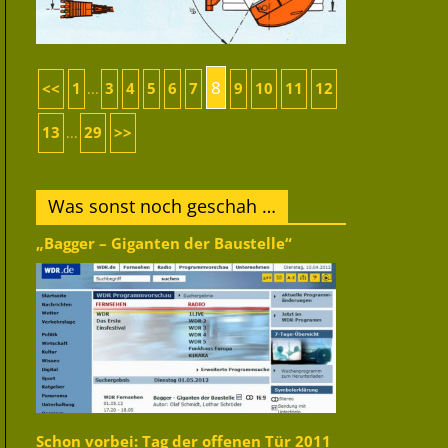
8
<<
1
3
4
5
6
7
9
10
11
12
...
13
29
>>
...
Was sonst noch geschah …
„Bagger – Giganten der Baustelle“
Schon vorbei: Tag der offenen Tür 2011