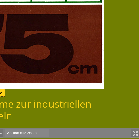
te
e zur industriellen
eln