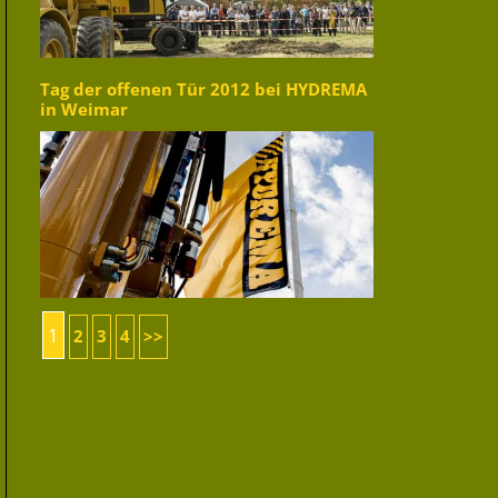
Tag der offenen Tür 2012 bei HYDREMA
in Weimar
1
2
3
4
>>