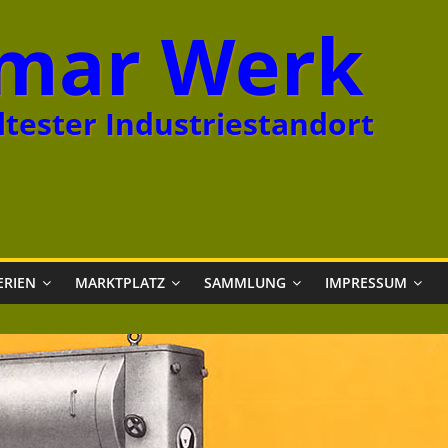
mar Werk
tester Industriestandort
ERIEN
MARKTPLATZ
SAMMLUNG
IMPRESSUM