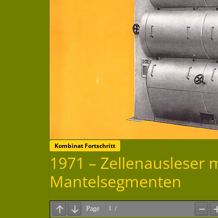
Kombinat Fortschritt
1971 – Zellenausleser
Mantelsegmenten