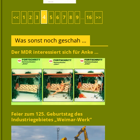
4
<<
1
2
3
5
6
7
8
9
16
>>
...
Was sonst noch geschah …
Der MDR interessiert sich für Anke …
Feier zum 125. Geburtstag des
Industriegebietes „Weimar-Werk“