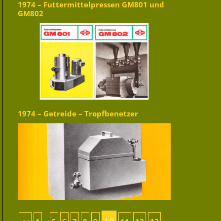
1974 – Futtermittelpressen GM801 und
GM802
1974 – Getreide – Tropfbenetzer