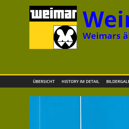
Zum
Wei
Inhalt
springen
Weimars äl
ÜBERSICHT
HISTORY IM DETAIL
BILDERGAL