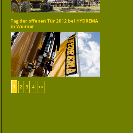
Tag der offenen Tür 2012 bei HYDREMA
in Weimar
1
2
3
4
>>