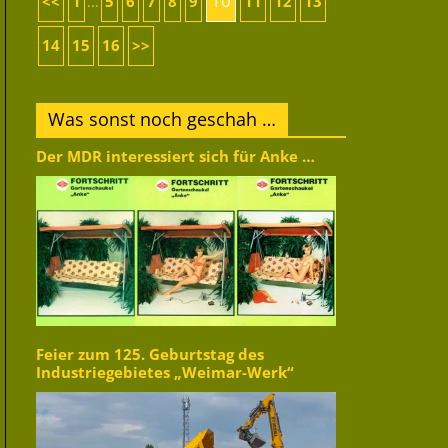
10
<<
1
5
6
7
8
9
11
12
13
...
14
15
16
>>
Was sonst noch geschah …
Der MDR interessiert sich für Anke …
Feier zum 125. Geburtstag des
Industriegebietes „Weimar-Werk“