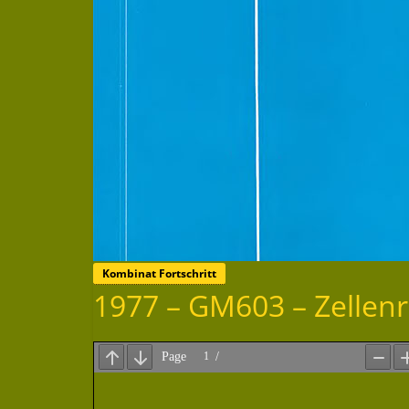
Kombinat Fortschritt
1977 – GM603 – Zellen