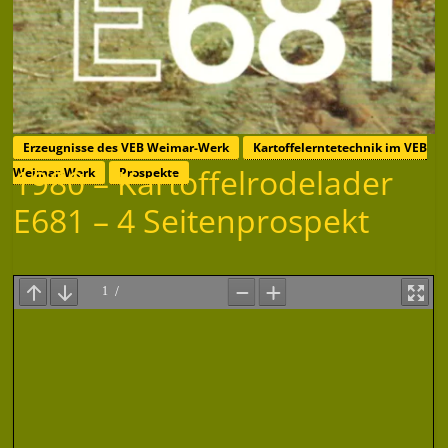
Erzeugnisse des VEB Weimar-Werk
Kartoffelerntetechnik im VEB
1980 – Kartoffelrodelader
Weimar-Werk
Prospekte
E681 – 4 Seitenprospekt