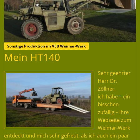
Sonstige Produktion im VEB Weimar-Werk
Mein HT140
Sehr geehrter
Herr Dr.
Zöllner,
ich habe – ein
bisschen
zufällig – Ihre
Webseite zum
Weimar-Werk
entdeckt und mich sehr gefreut, als ich auch ein paar