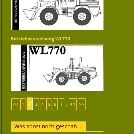
Betriebsanweisung WL770
2
<<
1
3
4
5
6
7
41
>>
...
Was sonst noch geschah …