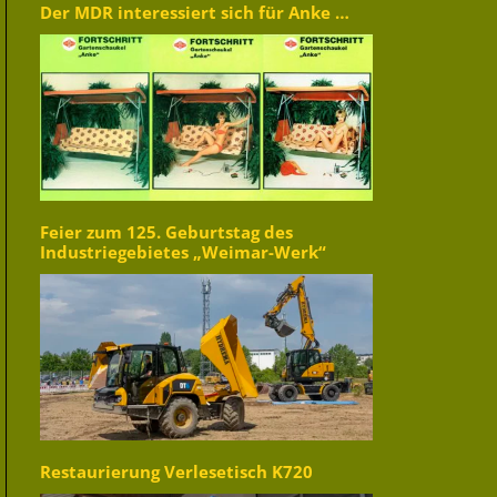
Der MDR interessiert sich für Anke …
Feier zum 125. Geburtstag des
Industriegebietes „Weimar-Werk“
Restaurierung Verlesetisch K720