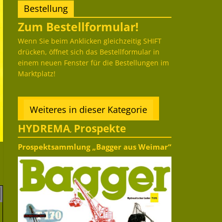
Bestellung
Zum Bestellformular!
Wenn Sie beim Anklicken gleichzeitig SHIFT
drücken, öffnet sich das Bestellformular in
einem neuen Fenster für die Bestellungen im
Marktplatz!
Weiteres in dieser Kategorie
HYDREMA
Prospekte
,
Prospektsammlung „Bagger aus Weimar“