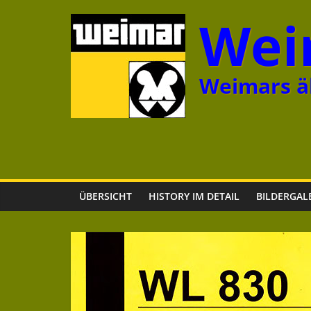
Zum
Wei
Inhalt
springen
Weimars äl
ÜBERSICHT
HISTORY IM DETAIL
BILDERGAL