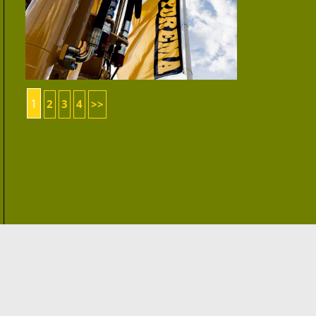
1
2
3
4
>>