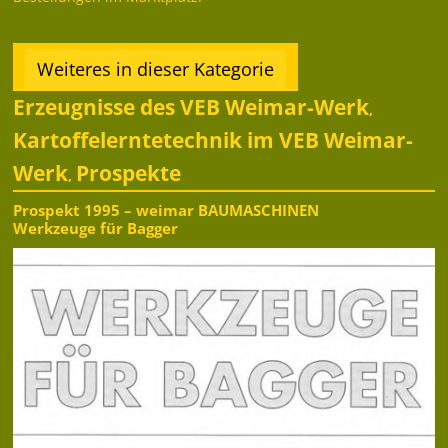
Weiteres in dieser Kategorie
Erzeugnisse des VEB Weimar-Werk
,
Kartoffelerntetechnik im VEB Weimar-
Werk
Prospekte
,
Prospekt 1995 – weimar BAUMASCHINEN
Werkzeuge für Bagger