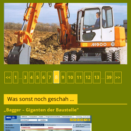
8
<<
1
3
4
5
6
7
9
10
11
12
13
39
>>
...
...
Was sonst noch geschah …
„Bagger – Giganten der Baustelle“