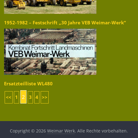
1952-1982 – Festschrift „30 Jahre VEB Weimar-Werk“
Ersatzteilliste WL480
2
<<
1
3
4
>>
Copyright © 2026
Weimar Werk
. Alle Rechte vorbehalten.