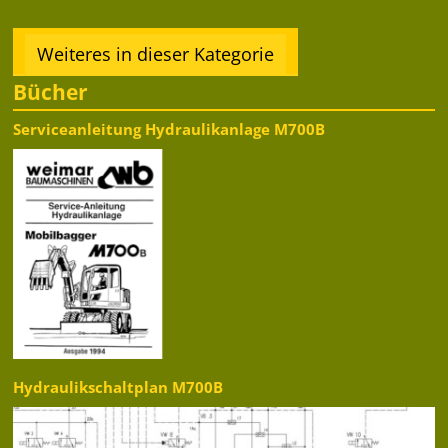
Weiteres in dieser Kategorie
Bücher
Serviceanleitung Hydraulikanlage M700B
Hydraulikschaltplan M700B