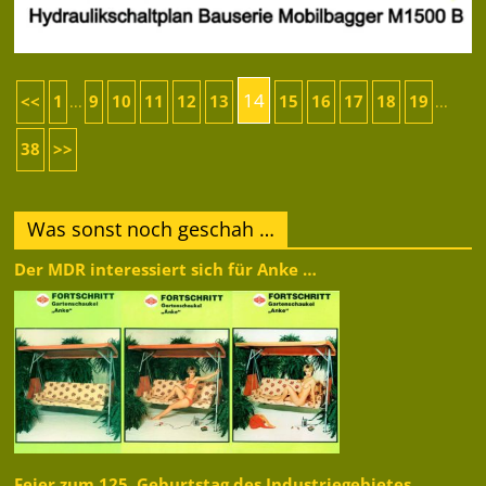
14
<<
1
9
10
11
12
13
15
16
17
18
19
...
...
38
>>
Was sonst noch geschah …
Der MDR interessiert sich für Anke …
Feier zum 125. Geburtstag des Industriegebietes