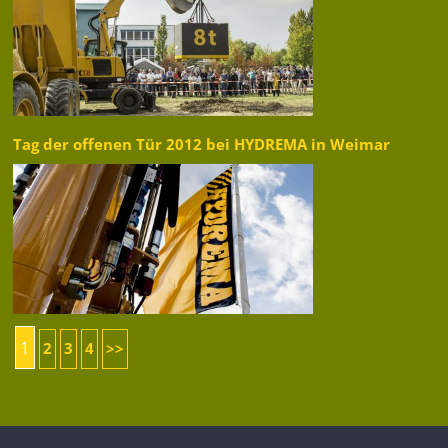
Tag der offenen Tür 2012 bei HYDREMA in Weimar
1
2
3
4
>>