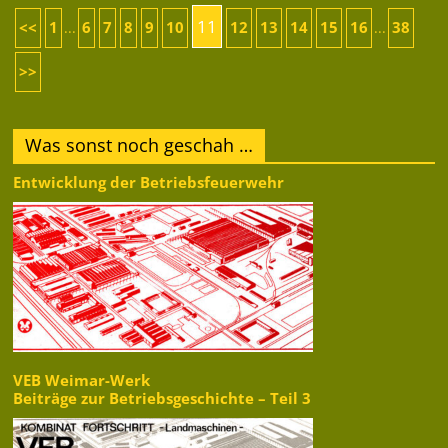
11
<<
1
6
7
8
9
10
12
13
14
15
16
38
...
...
>>
Was sonst noch geschah …
Entwicklung der Betriebsfeuerwehr
VEB Weimar-Werk
Beiträge zur Betriebsgeschichte – Teil 3