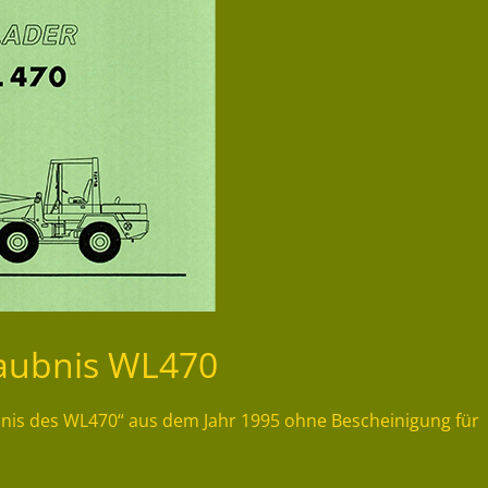
laubnis WL470
ubnis des WL470“ aus dem Jahr 1995 ohne Bescheinigung für