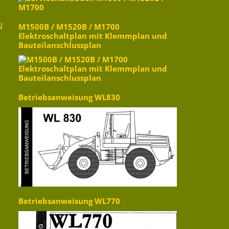
N
M1500B / M1520B / M1700
Elektroschaltplan mit Klemmplan und
Bauteilanschlussplan
Betriebsanweisung WL830
Betriebsanweisung WL770