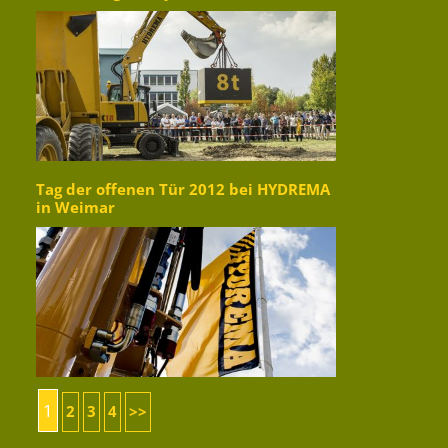
Tag der offenen Tür 2012 bei HYDREMA
in Weimar
1
2
3
4
>>