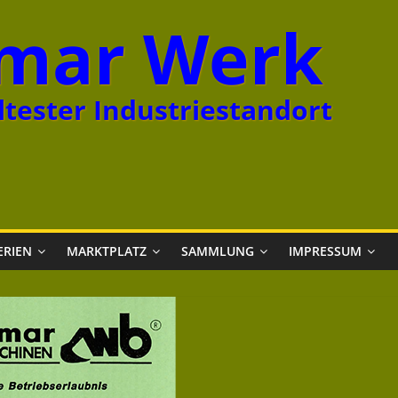
mar Werk
tester Industriestandort
ERIEN
MARKTPLATZ
SAMMLUNG
IMPRESSUM