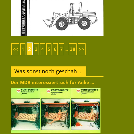
2
<<
1
3
4
5
6
7
38
>>
...
Was sonst noch geschah …
Der MDR interessiert sich für Anke …