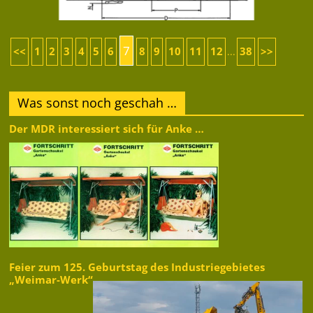
7
<<
1
2
3
4
5
6
8
9
10
11
12
38
>>
...
Was sonst noch geschah …
Der MDR interessiert sich für Anke …
Feier zum 125. Geburtstag des Industriegebietes
„Weimar-Werk“