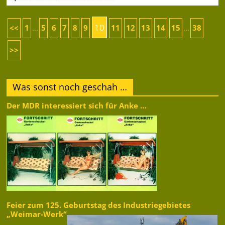
10
<<
1
5
6
7
8
9
11
12
13
14
15
38
...
...
>>
Was sonst noch geschah …
Der MDR interessiert sich für Anke …
Feier zum 125. Geburtstag des Industriegebietes
„Weimar-Werk“