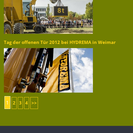
Tag der offenen Tür 2012 bei HYDREMA in Weimar
1
2
3
4
>>