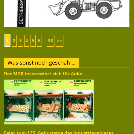
1
2
3
4
5
6
38
>>
...
Was sonst noch geschah …
Der MDR interessiert sich für Anke …
Feier zum 125. Geburtstag des Industriegebietes