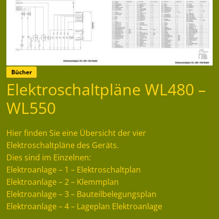
Bücher
Elektroschaltpläne WL480 –
WL550
Hier finden Sie eine Übersicht der vier
Elektroschaltpläne des Geräts.
Dies sind im Einzelnen:
Elektroanlage – 1 – Elektroschaltplan
Elektroanlage – 2 – Klemmplan
Elektroanlage – 3 – Bauteilbelegungsplan
Elektroanlage – 4 – Lageplan Elektroanlage