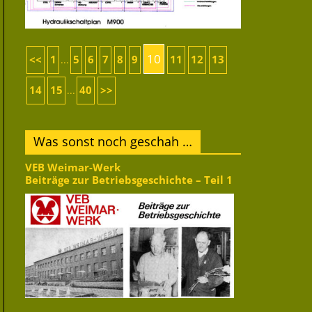
10
<<
1
5
6
7
8
9
11
12
13
...
14
15
40
>>
...
Was sonst noch geschah …
VEB Weimar-Werk
Beiträge zur Betriebsgeschichte – Teil 1