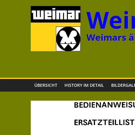
Zum
Wei
Inhalt
springen
Weimars äl
ÜBERSICHT
HISTORY IM DETAIL
BILDERGAL