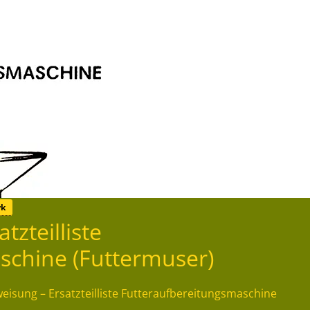
rk
zteilliste
schine (Futtermuser)
eisung – Ersatzteilliste Futteraufbereitungsmaschine