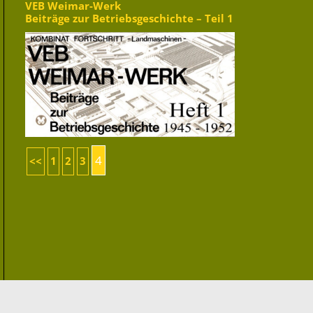
VEB Weimar-Werk
Beiträge zur Betriebsgeschichte – Teil 1
4
<<
1
2
3