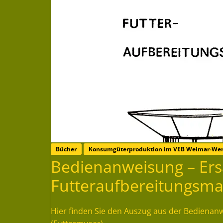
Bücher
Konsumgüterproduktion im VEB Weimar-We
Bedienanweisung – Ersat
Futteraufbereitungsma
Hier finden Sie den Auszug aus der Bedienanw