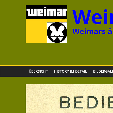
Zum
Wei
Inhalt
springen
Weimars äl
ÜBERSICHT
HISTORY IM DETAIL
BILDERGAL