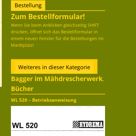
Bestellung
Zum Bestellformular!
Wenn Sie beim Anklicken gleichzeitig SHIFT
drücken, öffnet sich das Bestellformular in
einem neuen Fenster für die Bestellungen im
Marktplatz!
Weiteres in dieser Kategorie
Bagger im Mähdrescherwerk
,
Bücher
WL 520 – Betriebsanweisung