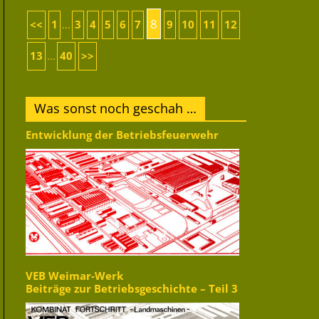
8
<<
1
3
4
5
6
7
9
10
11
12
...
13
40
>>
...
Was sonst noch geschah …
Entwicklung der Betriebsfeuerwehr
VEB Weimar-Werk
Beiträge zur Betriebsgeschichte – Teil 3