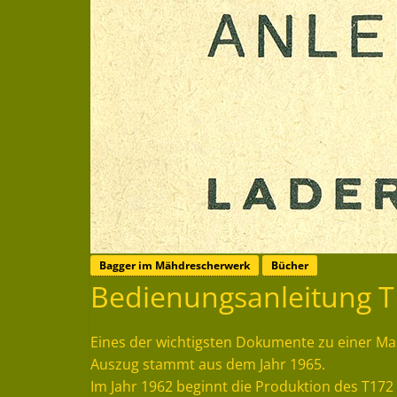
Bagger im Mähdrescherwerk
Bücher
Bedienungsanleitung 
Eines der wichtigsten Dokumente zu einer Mas
Auszug stammt aus dem Jahr 1965.
Im Jahr 1962 beginnt die Produktion des T17