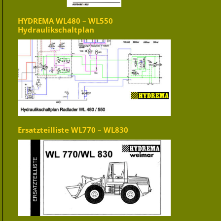
HYDREMA WL480 – WL550
Hydraulikschaltplan
Ersatzteilliste WL770 – WL830