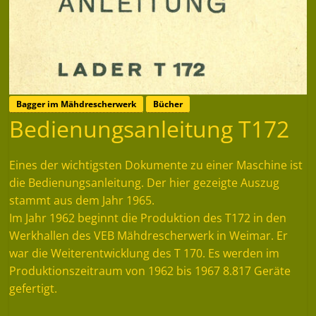
Bagger im Mähdrescherwerk
Bücher
Bedienungsanleitung T172
Eines der wichtigsten Dokumente zu einer Maschine ist
die Bedienungsanleitung. Der hier gezeigte Auszug
stammt aus dem Jahr 1965.
Im Jahr 1962 beginnt die Produktion des T172 in den
Werkhallen des VEB Mähdrescherwerk in Weimar. Er
war die Weiterentwicklung des T 170. Es werden im
Produktionszeitraum von 1962 bis 1967 8.817 Geräte
gefertigt.