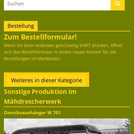
Bestellung
Zum Bestellformular!
Wenn Sie beim Anklicken gleichzeitig SHIFT drücken, öffnet
sich das Bestellformular in einem neuen Fenster für die
Bestellungen im Marktplatz!
Weiteres in dieser Kategorie
Sonstige Produktion im
Mähdrescherwerk
Omnibusanhänger W 701