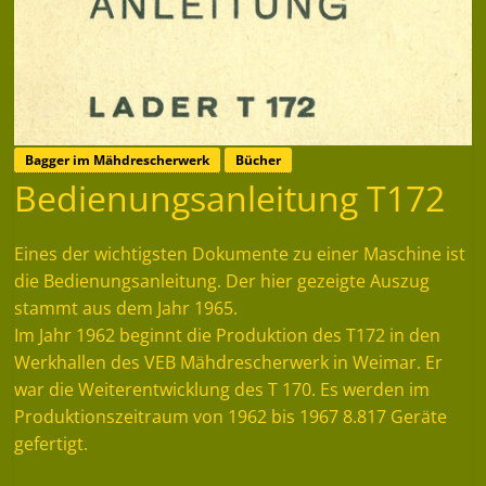
Bagger im Mähdrescherwerk
Bücher
Bedienungsanleitung T172
Eines der wichtigsten Dokumente zu einer Maschine ist
die Bedienungsanleitung. Der hier gezeigte Auszug
stammt aus dem Jahr 1965.
Im Jahr 1962 beginnt die Produktion des T172 in den
Werkhallen des VEB Mähdrescherwerk in Weimar. Er
war die Weiterentwicklung des T 170. Es werden im
Produktionszeitraum von 1962 bis 1967 8.817 Geräte
gefertigt.