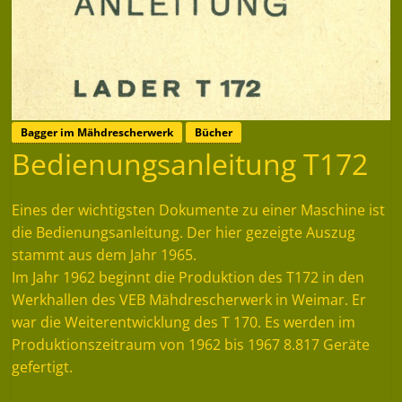
Bagger im Mähdrescherwerk
Bücher
Bedienungsanleitung T172
Eines der wichtigsten Dokumente zu einer Maschine ist
die Bedienungsanleitung. Der hier gezeigte Auszug
stammt aus dem Jahr 1965.
Im Jahr 1962 beginnt die Produktion des T172 in den
Werkhallen des VEB Mähdrescherwerk in Weimar. Er
war die Weiterentwicklung des T 170. Es werden im
Produktionszeitraum von 1962 bis 1967 8.817 Geräte
gefertigt.