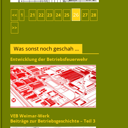
26
<<
1
21
22
23
24
25
27
28
...
>>
Was sonst noch geschah …
Entwicklung der Betriebsfeuerwehr
VEB Weimar-Werk
Beiträge zur Betriebsgeschichte – Teil 3