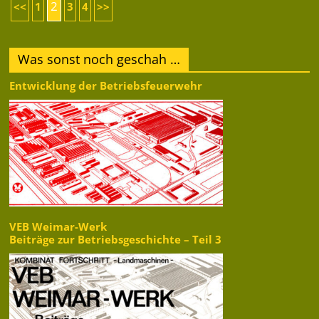
2
<<
1
3
4
>>
Was sonst noch geschah …
Entwicklung der Betriebsfeuerwehr
VEB Weimar-Werk
Beiträge zur Betriebsgeschichte – Teil 3