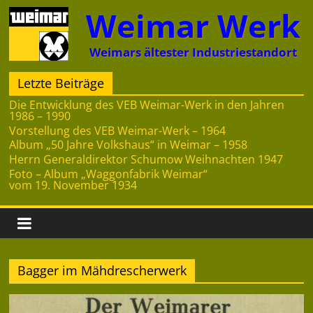
Zum
Weimar Werk
Inhalt
springen
Weimars ältester Industriestandort
Letzte Beiträge
Die Entwicklung des VEB Weimar-Werk in den Jahren
1986 – 1990
Vorstellung des VEB Weimar-Werk – 1964
Album „50 Jahre Volkshaus“ in Weimar – 1958
Herrn Generaldirektor Schumow Weihnachten 1947
Foto – Album „Waggonfabrik Weimar“
vom 19. November 1934
Bagger im Mähdrescherwerk