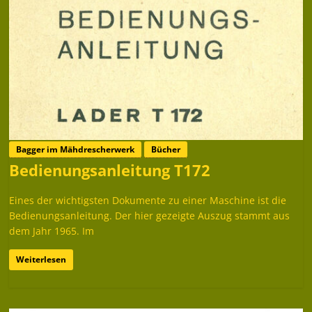
Bagger im Mähdrescherwerk
Bücher
Bedienungsanleitung T172
Eines der wichtigsten Dokumente zu einer Maschine ist die
Bedienungsanleitung. Der hier gezeigte Auszug stammt aus
dem Jahr 1965. Im
Weiterlesen