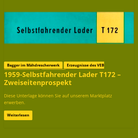
Bagger im Mähdrescherwerk
Erzeugnisse des VEB
1959-Selbstfahrender Lader T172 –
Mähdrescherwerk
Prospekte
Zweiseitenprospekt
Diese Unterlage können Sie auf unserem Marktplatz
erwerben.
Weiterlesen