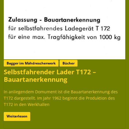
Bagger im Mähdrescherwerk
Bücher
Selbstfahrender Lader T172 –
Bauartanerkennung
In anliegendem Domument ist die Bauartanerkennung des
T172 dargestellt. Im Jahr 1962 beginnt die Produktion des
T172 in den Werkhallen
Weiterlesen