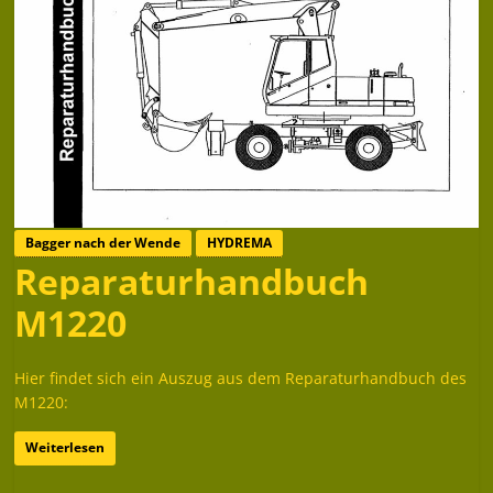
Bagger nach der Wende
HYDREMA
Reparaturhandbuch
M1220
Hier findet sich ein Auszug aus dem Reparaturhandbuch des
M1220:
Weiterlesen