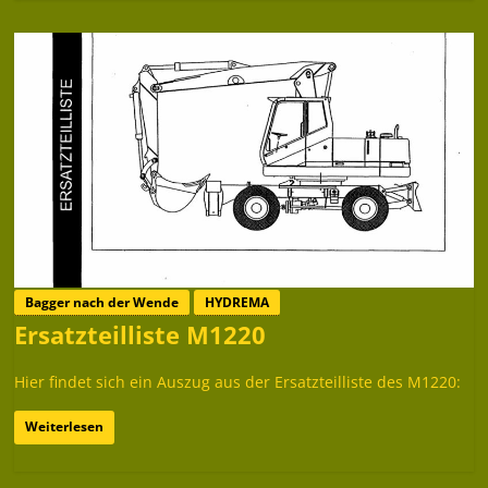
Bagger nach der Wende
HYDREMA
Ersatzteilliste M1220
Hier findet sich ein Auszug aus der Ersatzteilliste des M1220:
Weiterlesen