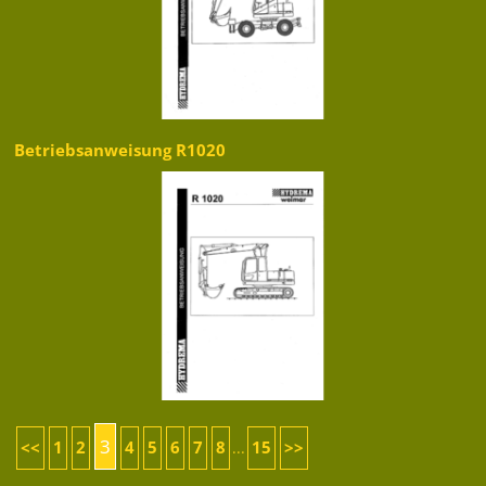
Betriebsanweisung R1020
3
<<
1
2
4
5
6
7
8
15
>>
...