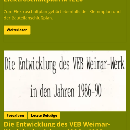
Zum Elektroschaltplan gehört ebenfalls der Klemmplan und
der Bauteilanschlußplan.
Weiterlesen
Fotoalben
Letzte Beiträge
Die Entwicklung des VEB Weimar-