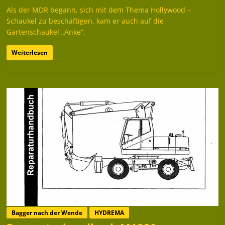
Als der MDR begann, sich mit dem Thema Hollywood –
Schaukel zu beschäftigen, kam er auch auf die
Gartenschaukel „Anke“.
Weiterlesen
Bagger nach der Wende
HYDREMA