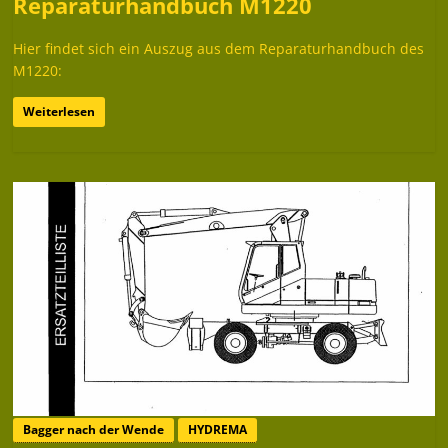
Reparaturhandbuch M1220
Hier findet sich ein Auszug aus dem Reparaturhandbuch des
M1220:
Weiterlesen
Bagger nach der Wende
HYDREMA