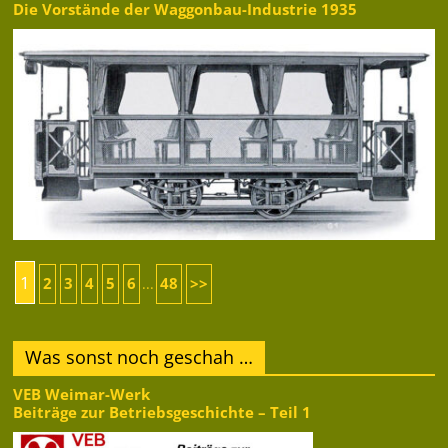
Die Vorstände der Waggonbau-Industrie 1935
1
2
3
4
5
6
48
>>
...
Was sonst noch geschah …
VEB Weimar-Werk
Beiträge zur Betriebsgeschichte – Teil 1