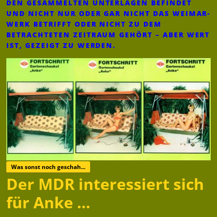
DEN GESAMMELTEN UNTERLAGEN BEFINDET
UND NICHT NUR ODER GAR NICHT DAS WEIMAR-
WERK BETRIFFT ODER NICHT ZU DEM
BETRACHTETEN ZEITRAUM GEHÖRT – ABER WERT
IST, GEZEIGT ZU WERDEN.
Was sonst noch geschah...
Der MDR interessiert sich
für Anke …