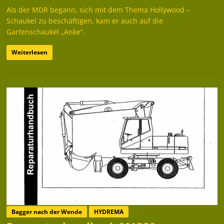
Als der MDR begann, sich mit dem Thema Hollywood –
Schaukel zu beschäftigen, kam er auch auf die
Gartenschaukel „Anke“.
Weiterlesen
Bagger nach der Wende
HYDREMA