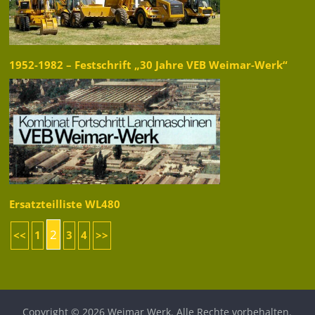
1952-1982 – Festschrift „30 Jahre VEB Weimar-Werk“
Ersatzteilliste WL480
2
<<
1
3
4
>>
Copyright © 2026
Weimar Werk
. Alle Rechte vorbehalten.