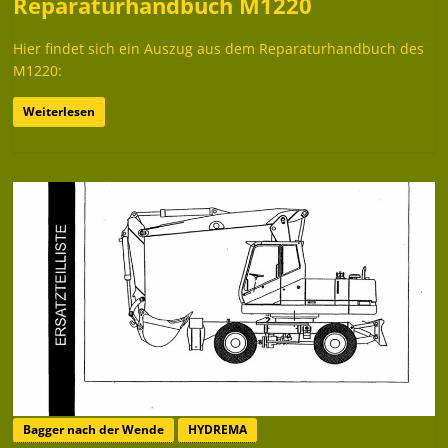
Reparaturhandbuch M1220
Hier findet sich ein Auszug aus dem Reparaturhandbuch des
M1220:
Weiterlesen
Bagger nach der Wende
HYDREMA