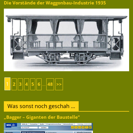
Die Vorstände der Waggonbau-Industrie 1935
1
2
3
4
5
6
48
>>
...
Was sonst noch geschah …
„Bagger – Giganten der Baustelle“