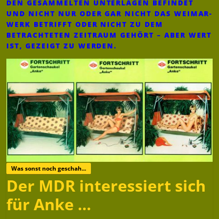
DEN GESAMMELTEN UNTERLAGEN BEFINDET
UND NICHT NUR ODER GAR NICHT DAS WEIMAR-
WERK BETRIFFT ODER NICHT ZU DEM
BETRACHTETEN ZEITRAUM GEHÖRT – ABER WERT
IST, GEZEIGT ZU WERDEN.
Was sonst noch geschah...
Der MDR interessiert sich
für Anke …