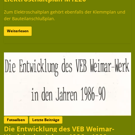
Zum Elektroschaltplan gehört ebenfalls der Klemmplan und
der Bauteilanschlußplan.
Weiterlesen
Fotoalben
Letzte Beiträge
Die Entwicklung des VEB Weimar-