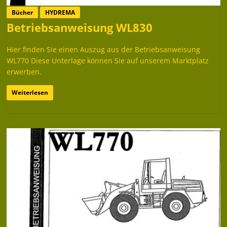
Bücher
HYDREMA
Betriebsanweisung WL830
Hier finden Sie einen Auszug aus der Betriebsanweisung
WL770 Diese Unterlage können Sie auf unserem Marktplatz
erwerben.
Weiterlesen