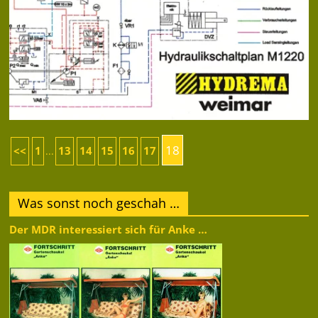
18
<<
1
13
14
15
16
17
...
Was sonst noch geschah …
Der MDR interessiert sich für Anke …