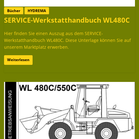
Bücher
HYDREMA
SERVICE-Werkstatthandbuch WL480C
Hier finden Sie einen Auszug aus dem SERVICE-
Werkstatthandbuch WL480C. Diese Unterlage können Sie auf
unserem Marktplatz erwerben.
Weiterlesen