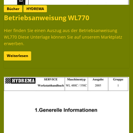
Bücher
HYDREMA
Betriebsanweisung WL770
Hier finden Sie einen Auszug aus der Betriebsanweisung
WL770 Diese Unterlage können Sie auf unserem Marktplatz
erwerben.
Weiterlesen