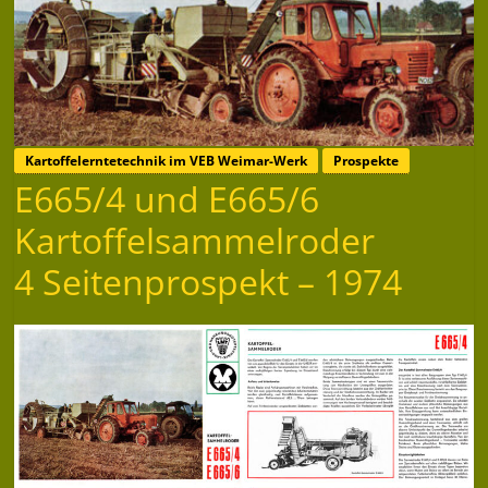
Kartoffelerntetechnik im VEB Weimar-Werk
Prospekte
E665/4 und E665/6
Kartoffelsammelroder
4 Seitenprospekt – 1974