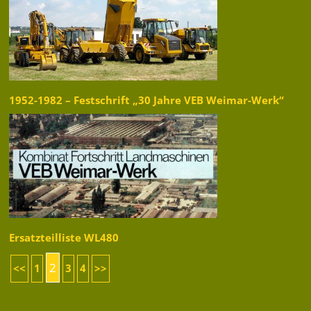
1952-1982 – Festschrift „30 Jahre VEB Weimar-Werk“
Ersatzteilliste WL480
2
<<
1
3
4
>>