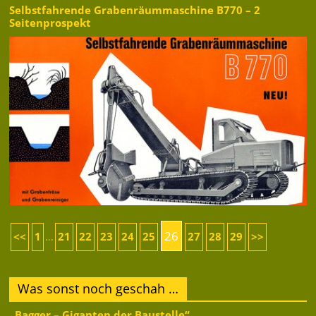
Selbstfahrende Grabenräummaschine B770 – 2
Seitenprospekt
26
<<
1
21
22
23
24
25
27
28
29
>>
...
Was sonst noch geschah …
„Bagger – Giganten der Baustelle“