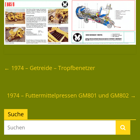
←
1974 – Getreide – Tropfbenetzer
1974 – Futtermittelpressen GM801 und GM802
→
Suche