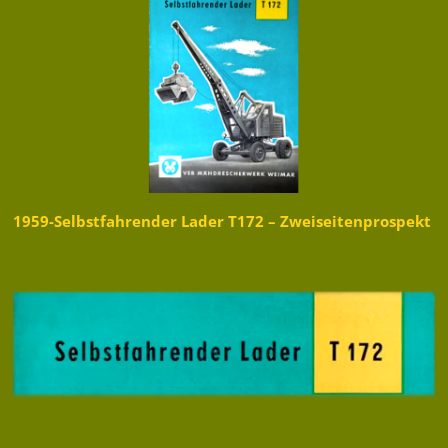
1959-Selbstfahrender Lader T172 – Zweiseitenprospekt