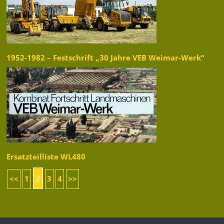
1952-1982 – Festschrift „30 Jahre VEB Weimar-Werk“
Ersatzteilliste WL480
2
<<
1
3
4
>>