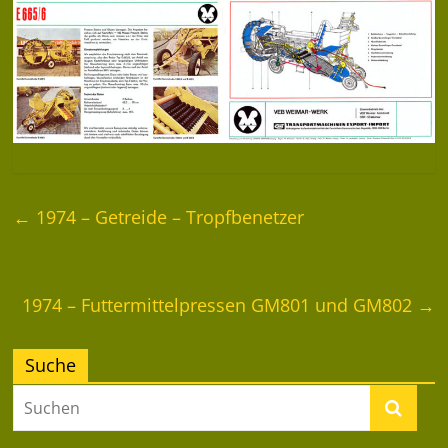
←
1974 – Getreide – Tropfbenetzer
1974 – Futtermittelpressen GM801 und GM802
→
Suche