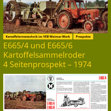
Kartoffelerntetechnik im VEB Weimar-Werk
Prospekte
E665/4 und E665/6
Kartoffelsammelroder
4 Seitenprospekt – 1974