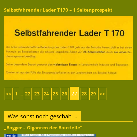
Selbstfahrender Lader T170 – 1 Seitenprospekt
27
<<
1
22
23
24
25
26
28
29
>>
...
Was sonst noch geschah …
„Bagger – Giganten der Baustelle“