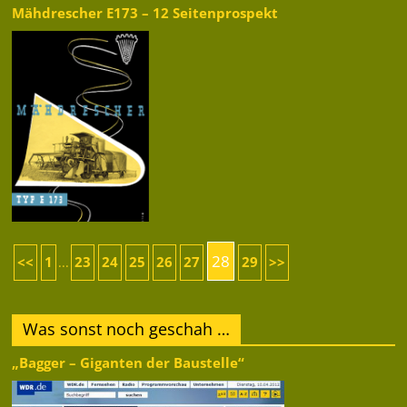
Mähdrescher E173 – 12 Seitenprospekt
28
<<
1
23
24
25
26
27
29
>>
...
Was sonst noch geschah …
„Bagger – Giganten der Baustelle“