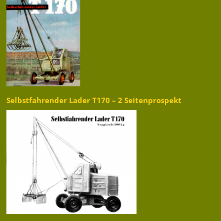
Selbstfahrender Lader T170 – 2 Seitenprospekt