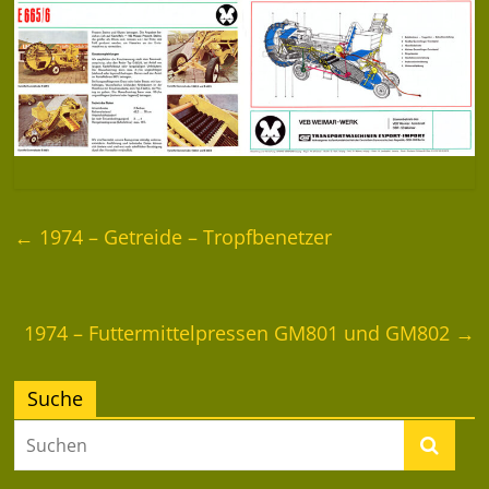
←
1974 – Getreide – Tropfbenetzer
1974 – Futtermittelpressen GM801 und GM802
→
Suche