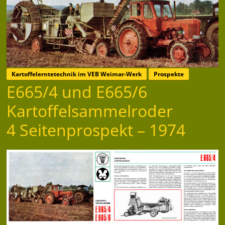
Kartoffelerntetechnik im VEB Weimar-Werk
Prospekte
E665/4 und E665/6
Kartoffelsammelroder
4 Seitenprospekt – 1974