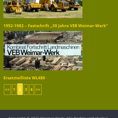
1952-1982 – Festschrift „30 Jahre VEB Weimar-Werk“
Ersatzteilliste WL480
2
<<
1
3
4
>>