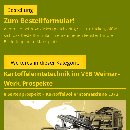
Bestellung
Zum Bestellformular!
Wenn Sie beim Anklicken gleichzeitig SHIFT drücken, öffnet
sich das Bestellformular in einem neuen Fenster für die
Bestellungen im Marktplatz!
Weiteres in dieser Kategorie
Kartoffelerntetechnik im VEB Weimar-
Werk
Prospekte
,
8 Seitenprospekt – Kartoffelvollerntemaschine E372